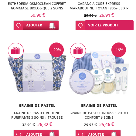
ESTHEDERM OSMOCLEAN COFFRET
GARANCIA CURE EXPRESS
GOMMAGE BIOLOGIQUE 2 SOINS
MARABOUT NETTOYANT 30G+ ELIXIR
5 ML + BB CREME 10 ML
50,90 €
26,91 €
29,90 €
Ajouter à ma liste d’envie
AJOUTER
Ajouter à ma liste d’envie
VOIR LE PRODUIT
-20%
-15%
GRAINE DE PASTEL
GRAINE DE PASTEL
GRAINE DE PASTEL ROUTINE
GRAINE DE PASTEL TROUSSE RITUEL
PURIFIANTE 3 SOINS + TROUSSE
CONFORT 5 SOINS
26,32 €
25,46 €
32,90 €
29,95 €
Ajouter à ma liste d’envie
AJOUTER
Ajouter à ma liste d’envie
AJOUTER