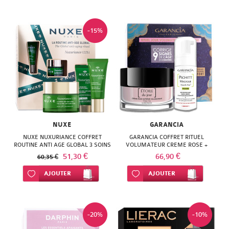
-15%
NUXE
GARANCIA
NUXE NUXURIANCE COFFRET
GARANCIA COFFRET RITUEL
ROUTINE ANTI AGE GLOBAL 3 SOINS
VOLUMATEUR CREME ROSE +
PSCHITT MAGIQUE
51,30 €
66,90 €
60,35 €
Ajouter à ma liste d’envie
AJOUTER
Ajouter à ma liste d’envie
AJOUTER
-20%
-10%