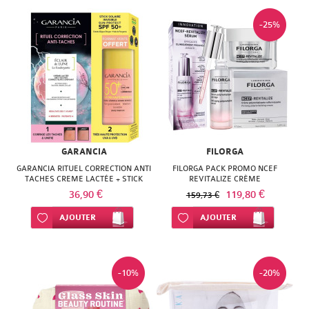
-25%
GARANCIA
FILORGA
GARANCIA RITUEL CORRECTION ANTI
FILORGA PACK PROMO NCEF
TACHES CREME LACTÉE + STICK
REVITALIZE CRÈME
SOLAIRE SPF50+
RAFFERMISSANTE + SERUM ANTI
36,90 €
119,80 €
159,73 €
ÂGE
Ajouter à ma liste d’envie
AJOUTER
Ajouter à ma liste d’envie
AJOUTER
-10%
-20%