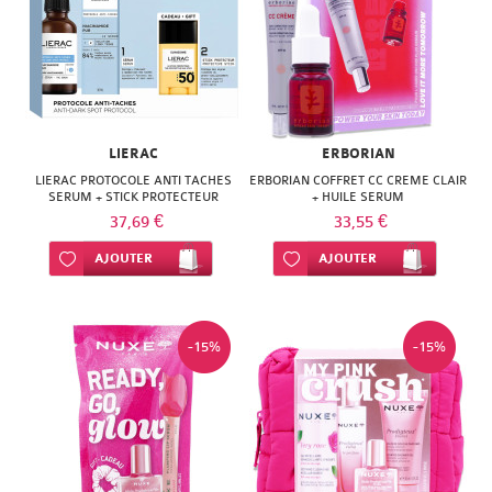
LIERAC
ERBORIAN
LIERAC PROTOCOLE ANTI TACHES
ERBORIAN COFFRET CC CREME CLAIR
SERUM + STICK PROTECTEUR
+ HUILE SERUM
37,69 €
33,55 €
Ajouter à ma liste d’envie
AJOUTER
Ajouter à ma liste d’envie
AJOUTER
-15%
-15%