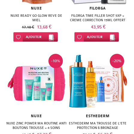
NATURACTIVE
BAIN
NUXE
FILORGA
NATURAL
NUXE READY GO GLOW REVE DE
FILORGA TIME FILLER SHOT 5XP +
LE
MIEL
CREME CORRECTION 15ML OFFERT
NUTRITION
13,68 €
43,95 €
17,10 €
SENS
Ajouter à ma liste d’envie
AJOUTER
Ajouter à ma liste d’envie
AJOUTER
NATURE'S
DES
PLUS
FLEURS
-10%
-20%
NEW
LIFT'ARGAN
NORDIC
MELVITA
NUTERGIA
NAT
NUTRISANTE
&
OENOBIOL
FORM
NUXE
ESTHEDERM
OM3
NUXE ZINC POWER MA ROUTINE ANTI
ESTHEDERM MA TROUSSE DE L'ETE
NATESSANCE
BOUTONS TROUSSE + 4 SOINS
PROTECTION & BRONZAGE