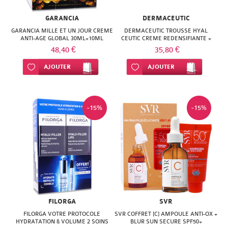
GARANCIA
DERMACEUTIC
GARANCIA MILLE ET UN JOUR CREME
DERMACEUTIC TROUSSE HYAL
ANTI-AGE GLOBAL 30ML+10ML
CEUTIC CREME REDENSIFIANTE +
SUN CEUTIC SPF50+
48,40 €
35,80 €
Ajouter à ma liste d’envie
AJOUTER
Ajouter à ma liste d’envie
AJOUTER
-15%
-15%
FILORGA
SVR
FILORGA VOTRE PROTOCOLE
SVR COFFRET [C] AMPOULE ANTI-OX +
HYDRATATION & VOLUME 2 SOINS
BLUR SUN SECURE SPF50+