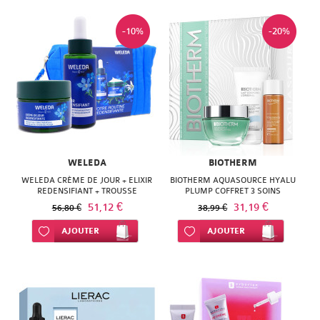
-10%
-20%
WELEDA
BIOTHERM
WELEDA CRÈME DE JOUR + ELIXIR
BIOTHERM AQUASOURCE HYALU
REDENSIFIANT + TROUSSE
PLUMP COFFRET 3 SOINS
51,12 €
31,19 €
56,80 €
38,99 €
Ajouter à ma liste d’envie
AJOUTER
Ajouter à ma liste d’envie
AJOUTER