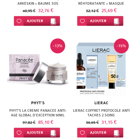
ARKÉSKIN + BAUME SOS
RÉHYDRATANTE + MASQUE
RÉPARATEUR BODY NUTRI
GOMMANT
32,76 €
25,69 €
40,95 €
32,12 €
Ajouter à ma liste d’envie
AJOUTER
Ajouter à ma liste d’envie
AJOUTER
-13%
-15%
PHYT'S
LIERAC
PHYT'S LA CREME PANACEE ANTI-
LIERAC COFFRET PROTOCOLE ANTI
AGE GLOBAL D'EXCEPTION 50ML
TACHES 2 SOINS
85,10 €
31,15 €
97,82 €
36,65 €
Ajouter à ma liste d’envie
AJOUTER
Ajouter à ma liste d’envie
AJOUTER