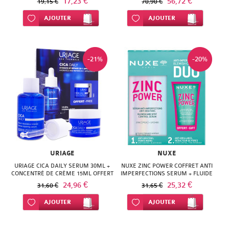
17,23 €
56,72 €
ISODIS
19,15 €
70,90 €
NATURACTIVE
Ajouter à ma liste d’envie
AJOUTER
Ajouter à ma liste d’envie
AJOUTER
NATURA
NATURESYSTEM
PEDIAKID
NUTRISANTE
-21%
-20%
PHARMANORD
PHYTAROMASOL
PHYSCIENCE
PHYTOSUN
PHYTEA
AROMS
PILEJE
PLANTER'S
QUINTON
URIAGE
NUXE
PRANAROM
URIAGE CICA DAILY SERUM 30ML +
NUXE ZINC POWER COFFRET ANTI
SANTE
CONCENTRÉ DE CRÈME 15ML OFFERT
IMPERFECTIONS SERUM + FLUIDE
SANOFLORE
24,96 €
25,32 €
31,60 €
31,65 €
VERTE
SOLGAR
Ajouter à ma liste d’envie
AJOUTER
Ajouter à ma liste d’envie
AJOUTER
SOLGAR
WELEDA