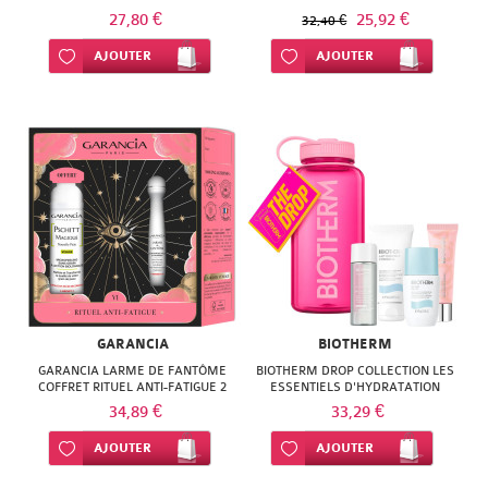
27,80 €
25,92 €
32,40 €
Ajouter à ma liste d’envie
AJOUTER
Ajouter à ma liste d’envie
AJOUTER
GARANCIA
BIOTHERM
GARANCIA LARME DE FANTÔME
BIOTHERM DROP COLLECTION LES
COFFRET RITUEL ANTI-FATIGUE 2
ESSENTIELS D'HYDRATATION
SOINS
GOURDE ROSE
34,89 €
33,29 €
Ajouter à ma liste d’envie
AJOUTER
Ajouter à ma liste d’envie
AJOUTER