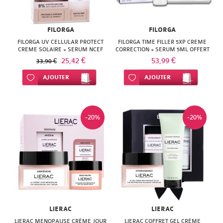
FILORGA
FILORGA
FILORGA UV CELLULAR PROTECT
FILORGA TIME FILLER 5XP CREME
CREME SOLAIRE + SERUM NCEF
CORRECTION + SERUM 5ML OFFERT
OFFERT
25,42 €
53,99 €
33,90 €
Ajouter à ma liste d’envie
AJOUTER
Ajouter à ma liste d’envie
AJOUTER
-20%
-20%
LIERAC
LIERAC
LIERAC MENOPAUSE CRÈME JOUR
LIERAC COFFRET GEL CRÈME