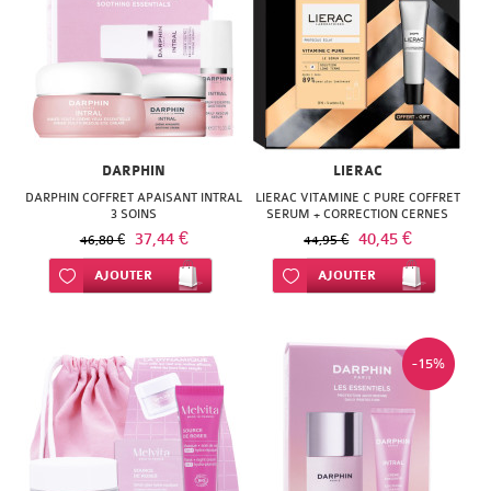
DARPHIN
LIERAC
DARPHIN COFFRET APAISANT INTRAL
LIERAC VITAMINE C PURE COFFRET
3 SOINS
SERUM + CORRECTION CERNES
37,44 €
40,45 €
46,80 €
44,95 €
Ajouter à ma liste d’envie
AJOUTER
Ajouter à ma liste d’envie
AJOUTER
-15%