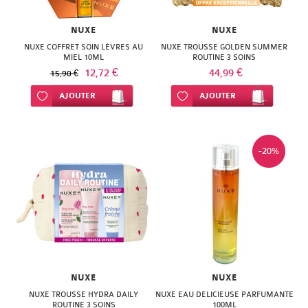
NUXE
NUXE
NUXE COFFRET SOIN LÈVRES AU
NUXE TROUSSE GOLDEN SUMMER
MIEL 10ML
ROUTINE 3 SOINS
12,72 €
44,99 €
15,90 €
Ajouter à ma liste d’envie
AJOUTER
Ajouter à ma liste d’envie
AJOUTER
-20%
NUXE
NUXE
NUXE TROUSSE HYDRA DAILY
NUXE EAU DELICIEUSE PARFUMANTE
ROUTINE 3 SOINS
100ML