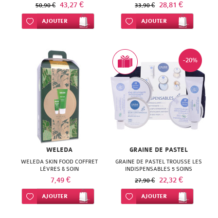
43,27 €
28,81 €
50,90 €
33,90 €
Ajouter à ma liste d’envie
AJOUTER
Ajouter à ma liste d’envie
AJOUTER
-20%
WELEDA
GRAINE DE PASTEL
WELEDA SKIN FOOD COFFRET
GRAINE DE PASTEL TROUSSE LES
LÈVRES & SOIN
INDISPENSABLES 5 SOINS
7,49 €
22,32 €
27,90 €
Ajouter à ma liste d’envie
AJOUTER
Ajouter à ma liste d’envie
AJOUTER