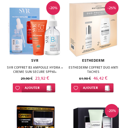
SUPER
-20%
-25%
DIET
THERALICA
URGO
SVR
ESTHEDERM
SVR COFFRET B3 AMPOULE HYDRA +
ESTHEDERM COFFRET DUO ANTI
CREME SUN SECURE SPF50+
TACHES
23,92 €
46,42 €
29,90 €
61,90 €
Ajouter à ma liste d’envie
AJOUTER
Ajouter à ma liste d’envie
AJOUTER
-20%