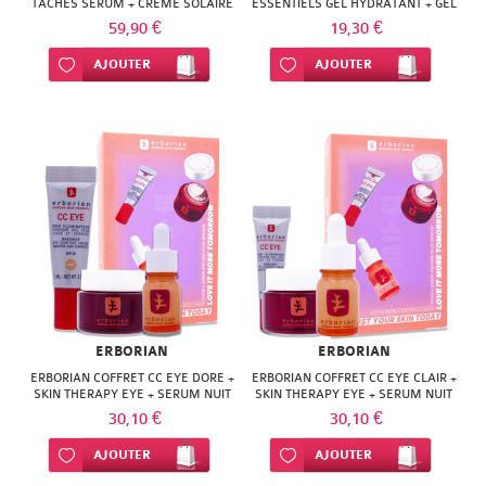
TACHES SERUM + CREME SOLAIRE
ESSENTIELS GEL HYDRATANT + GEL
DOUCHE +
59,90 €
19,30 €
Ajouter à ma liste d’envie
AJOUTER
Ajouter à ma liste d’envie
AJOUTER
ERBORIAN
ERBORIAN
ERBORIAN COFFRET CC EYE DORE +
ERBORIAN COFFRET CC EYE CLAIR +
SKIN THERAPY EYE + SERUM NUIT
SKIN THERAPY EYE + SERUM NUIT
30,10 €
30,10 €
Ajouter à ma liste d’envie
AJOUTER
Ajouter à ma liste d’envie
AJOUTER