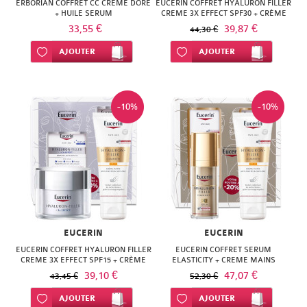
ERBORIAN COFFRET CC CREME DORE
EUCERIN COFFRET HYALURON FILLER
+ HUILE SERUM
CREME 3X EFFECT SPF30 + CRÈME
MAINS
33,55 €
39,87 €
44,30 €
Ajouter à ma liste d’envie
AJOUTER
Ajouter à ma liste d’envie
AJOUTER
-10%
-10%
EUCERIN
EUCERIN
EUCERIN COFFRET HYALURON FILLER
EUCERIN COFFRET SERUM
CREME 3X EFFECT SPF15 + CRÈME
ELASTICITY + CREME MAINS
MAINS
39,10 €
47,07 €
43,45 €
52,30 €
Ajouter à ma liste d’envie
AJOUTER
Ajouter à ma liste d’envie
AJOUTER