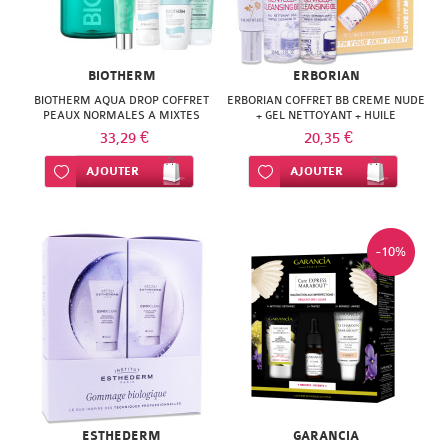
BIOTHERM
ERBORIAN
BIOTHERM AQUA DROP COFFRET
ERBORIAN COFFRET BB CREME NUDE
PEAUX NORMALES A MIXTES
+ GEL NETTOYANT + HUILE
DEMAQUILLANTE
33,29 €
20,35 €
Ajouter à ma liste d’envie
AJOUTER
Ajouter à ma liste d’envie
AJOUTER
-10%
ESTHEDERM
GARANCIA