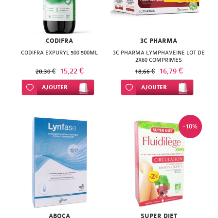
ISODIS
NATURACTIVE
NATURA
NATURESYSTEM
PEDIAKID
CODIFRA
3C PHARMA
NUTRISANTE
CODIFRA EXPURYL 500 500ML
3C PHARMA LYMPHAVEINE LOT DE
PHARMANORD
2X60 COMPRIMES
PHYTAROMASOL
15,22 €
16,79 €
20,30 €
18,66 €
PHYSCIENCE
Ajouter à ma liste d’envie
AJOUTER
Ajouter à ma liste d’envie
AJOUTER
PHYTOSUN
PHYTEA
AROMS
PILEJE
-10%
PLANTER'S
QUINTON
PRANAROM
SANTE
SANOFLORE
VERTE
SOLGAR
SOLGAR
WELEDA
ABOCA
SUPER DIET