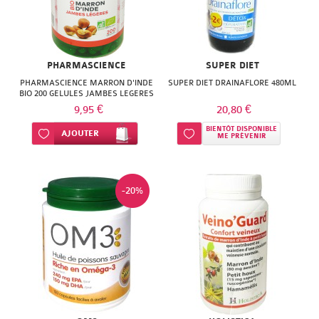
PHARMASCIENCE
SUPER DIET
PHARMASCIENCE MARRON D'INDE
SUPER DIET DRAINAFLORE 480ML
BIO 200 GELULES JAMBES LEGERES
9,95 €
20,80 €
BIENTÔT DISPONIBLE
Ajouter à ma liste d’envie
AJOUTER
Ajouter à ma liste d’envie
ME PRÉVENIR
-20%