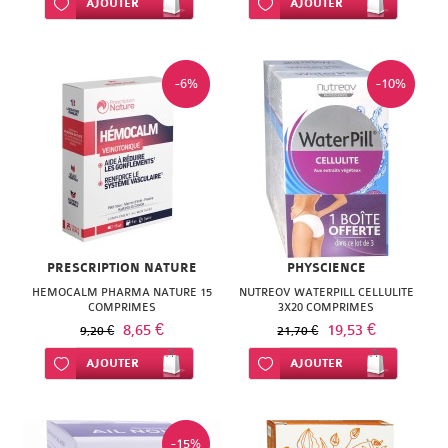
Ajouter à ma liste d’envie
AJOUTER
Ajouter à ma liste d’envie
AJOUTER
-6%
-10%
PRESCRIPTION NATURE
PHYSCIENCE
HEMOCALM PHARMA NATURE 15
NUTREOV WATERPILL CELLULITE
COMPRIMES
3X20 COMPRIMES
8,65 €
19,53 €
9,20 €
21,70 €
Ajouter à ma liste d’envie
AJOUTER
Ajouter à ma liste d’envie
AJOUTER
-15%