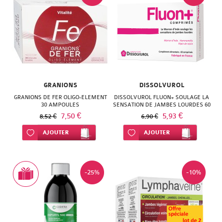
NATURACTIVE
BAIN
NATURAL
LE
NUTRITION
SENS
NATURE'S
DES
PLUS
GRANIONS
DISSOLVUROL
FLEURS
GRANIONS DE FER OLIGO-ELEMENT
DISSOLVUROL FLUON+ SOULAGE LA
NEW
30 AMPOULES
SENSATION DE JAMBES LOURDES 60
LIFT'ARGAN
COMPRIMES
7,50 €
5,93 €
8,52 €
6,90 €
NORDIC
MELVITA
Ajouter à ma liste d’envie
AJOUTER
Ajouter à ma liste d’envie
AJOUTER
NUTERGIA
NAT
NUTRISANTE
&
-25%
-10%
OENOBIOL
FORM
OM3
NATESSANCE