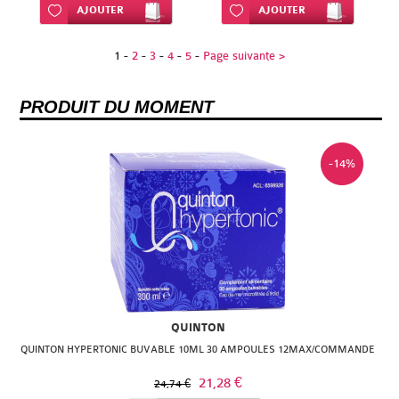
Ajouter à ma liste d’envie
AJOUTER
Ajouter à ma liste d’envie
AJOUTER
1
-
2
-
3
-
4
-
5
-
Page suivante >
PRODUIT DU MOMENT
-14%
QUINTON
QUINTON HYPERTONIC BUVABLE 10ML 30 AMPOULES 12MAX/COMMANDE
21,28 €
24,74 €