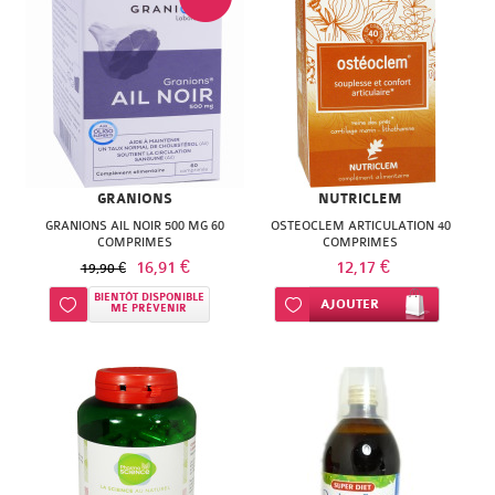
GRANIONS
NUTRICLEM
GRANIONS AIL NOIR 500 MG 60
OSTEOCLEM ARTICULATION 40
COMPRIMES
COMPRIMES
16,91 €
12,17 €
19,90 €
BIENTÔT DISPONIBLE
Ajouter à ma liste d’envie
Ajouter à ma liste d’envie
AJOUTER
ME PRÉVENIR