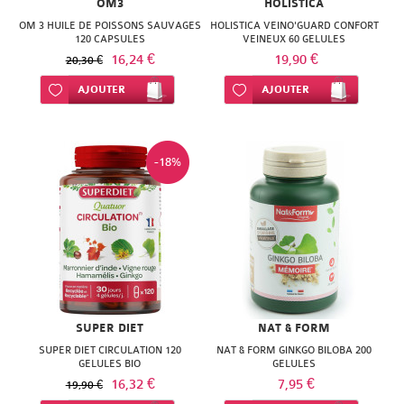
OM3
HOLISTICA
OM 3 HUILE DE POISSONS SAUVAGES
HOLISTICA VEINO'GUARD CONFORT
120 CAPSULES
VEINEUX 60 GELULES
16,24 €
19,90 €
20,30 €
Ajouter à ma liste d’envie
AJOUTER
Ajouter à ma liste d’envie
AJOUTER
-18%
SUPER DIET
NAT & FORM
SUPER DIET CIRCULATION 120
NAT & FORM GINKGO BILOBA 200
GELULES BIO
GELULES
16,32 €
7,95 €
19,90 €