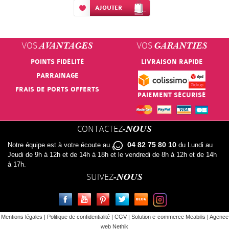
Ajouter à ma liste d’envie
AJOUTER
VOS
VOS
AVANTAGES
GARANTIES
POINTS FIDÉLITÉ
LIVRAISON RAPIDE
PARRAINAGE
FRAIS DE PORTS OFFERTS
PAIEMENT SÉCURISÉ
CONTACTEZ
-NOUS
04 82 75 80 10
Notre équipe est à votre écoute au
du Lundi au
Jeudi de 9h à 12h et de 14h à 18h et le vendredi de 8h à 12h et de 14h
à 17h.
SUIVEZ
-NOUS
FACEBOOK
YOUTUBE
PINTEREST
TWITTER
LE BLOG
INSTAGRAM
Mentions légales
|
Politique de confidentialité
|
CGV
|
Solution e-commerce Meabilis
|
Agence
web Nethik