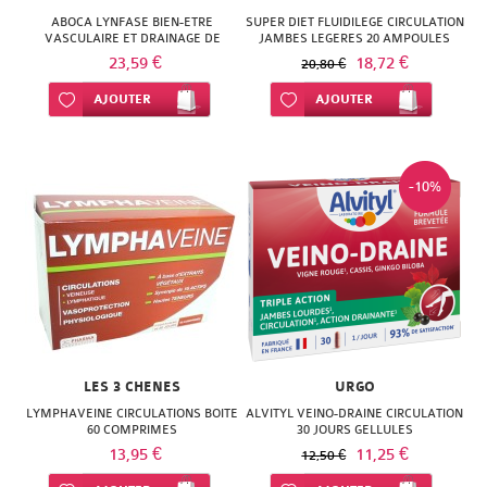
SUPER
ABOCA LYNFASE BIEN-ETRE
SUPER DIET FLUIDILEGE CIRCULATION
VASCULAIRE ET DRAINAGE DE
JAMBES LEGERES 20 AMPOULES
DIET
LIQUIDE CORPORELS 12 FLACONS
23,59 €
18,72 €
20,80 €
THERALICA
Ajouter à ma liste d’envie
AJOUTER
Ajouter à ma liste d’envie
AJOUTER
URGO
-10%
LES 3 CHENES
URGO
LYMPHAVEINE CIRCULATIONS BOITE
ALVITYL VEINO-DRAINE CIRCULATION
60 COMPRIMES
30 JOURS GELLULES
13,95 €
11,25 €
12,50 €