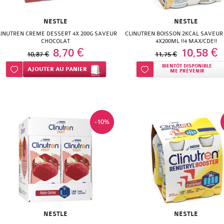
NESTLE
NESTLE
LINUTREN CREME DESSERT 4X 200G SAVEUR
CLINUTREN BOISSON 2KCAL SAVEUR
CHOCOLAT
4X200ML !!4 MAX/CDE!!
8,70 €
10,58 €
10,87 €
11,75 €
BIENTÔT DISPONIBLE
Ajouter à ma liste d’envie
AJOUTER
AU PANIER
Ajouter à ma liste d’envie
ME PRÉVENIR
-10%
NESTLE
NESTLE