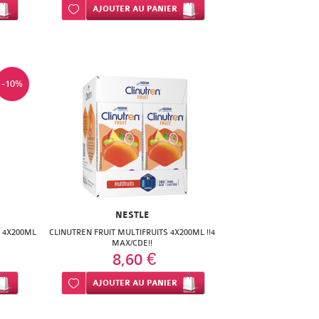
Ajouter à ma liste d’envie
AJOUTER
AU PANIER
-10%
NESTLE
S 4X200ML
CLINUTREN FRUIT MULTIFRUITS 4X200ML !!4
MAX/CDE!!
8,60 €
Ajouter à ma liste d’envie
AJOUTER
AU PANIER