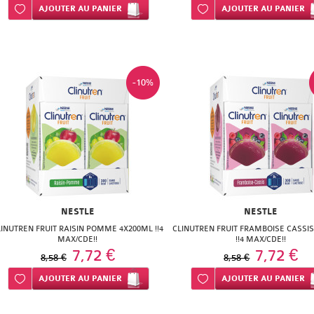
Ajouter à ma liste d’envie
AJOUTER
AU PANIER
Ajouter à ma liste d’envie
AJOUTER
AU PANIER
-10%
NESTLE
NESTLE
LINUTREN FRUIT RAISIN POMME 4X200ML !!4
CLINUTREN FRUIT FRAMBOISE CASSI
MAX/CDE!!
!!4 MAX/CDE!!
7,72 €
7,72 €
8,58 €
8,58 €
Ajouter à ma liste d’envie
AJOUTER
AU PANIER
Ajouter à ma liste d’envie
AJOUTER
AU PANIER