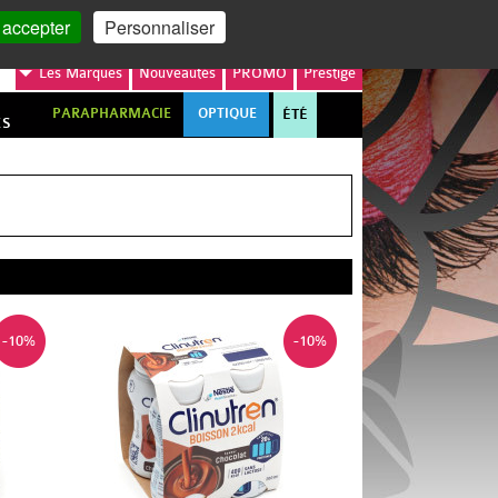
MON COMPTE
MON PANIER
 accepter
Personnaliser
Les
Marques
Nouveautés
PROMO
Prestige
PARAPHARMACIE
OPTIQUE
ÉTÉ
ES
-10%
-10%