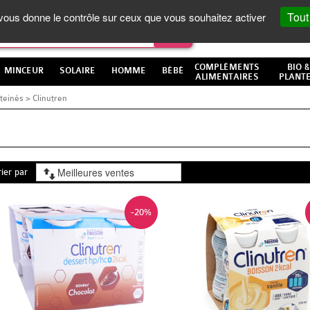
Tout
t vous donne le contrôle sur ceux que vous souhaitez activer
COMPLÉMENTS
BIO &
MINCEUR
SOLAIRE
HOMME
BÉBÉ
ALIMENTAIRES
PLANT
teinés
>
Clinutren
rier par
-20%