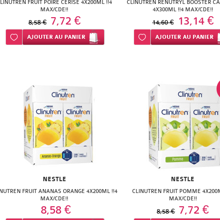
LINUTREN FRUIT POIRE CERISE 4X200ML !!4
CLINUTREN RENUTRYL BOOSTER C
MAX/CDE!!
4X300ML !!4 MAX/CDE!!
7,72 €
13,14 €
8,58 €
14,60 €
Ajouter à ma liste d’envie
AJOUTER
AU PANIER
Ajouter à ma liste d’envie
AJOUTER
AU PANIER
NESTLE
NESTLE
INUTREN FRUIT ANANAS ORANGE 4X200ML !!4
CLINUTREN FRUIT POMME 4X200M
MAX/CDE!!
MAX/CDE!!
8,58 €
7,72 €
8,58 €