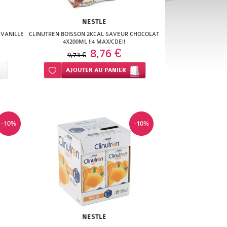
NESTLE
 VANILLE
CLINUTREN BOISSON 2KCAL SAVEUR CHOCOLAT
4X200ML !!4 MAX/CDE!!
8,76 €
9,73 €
Ajouter à ma liste d’envie
AJOUTER
AU PANIER
-10%
-10%
NESTLE