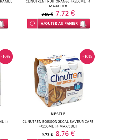
ARAMEL
CLINUTREN FRUIT ORANGE 4X200ML !!4
MAX/CDE!!
7,72 €
8,58 €
Ajouter à ma liste d’envie
AJOUTER
AU PANIER
-10%
-10%
NESTLE
L !!4
CLINUTREN BOISSON 2KCAL SAVEUR CAFE
4X200ML !!4 MAX/CDE!!
8,76 €
9,73 €