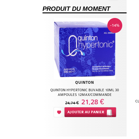
PRODUIT DU MOMENT
-14%
QUINTON
QUINTON HYPERTONIC BUVABLE 10ML 30
AMPOULES 12MAX/COMMANDE
21,28 €
C
24,74 €
Ajouter à ma liste d’envie
AJOUTER
AU PANIER