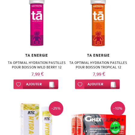
SUPER
DIET
THERALICA
URGO
TA ENERGIE
TA ENERGIE
TA OPTIMAL HYDRATION PASTILLES
TA OPTIMAL HYDRATION PASTILLES
POUR BOISSON WILD BERRY 12
POUR BOISSON TROPICAL 12
PASTILLES
PASTILLES
7,99 €
7,99 €
Ajouter à ma liste d’envie
AJOUTER
Ajouter à ma liste d’envie
AJOUTER
-25%
-10%