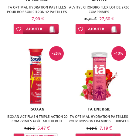
TA ENERGIE
ALVITYL
NATURACTIVE
BAIN
TA OPTIMAL HYDRATION PASTILLES
ALVITYL CHONDRO FLEX LOT DE 3X60
POUR BOISSON CITRON 12 PASTILLES
COMPRIMES
NATURAL
7,99 €
27,60 €
LE
35,85 €
NUTRITION
Ajouter à ma liste d’envie
AJOUTER
Ajouter à ma liste d’envie
AJOUTER
SENS
NATURE'S
DES
PLUS
-25%
-10%
FLEURS
NEW
LIFT'ARGAN
NORDIC
MELVITA
NUTERGIA
NAT
NUTRISANTE
&
ISOXAN
TA ENERGIE
OENOBIOL
FORM
ISOXAN ACTIFLASH TRIPLE ACTION 20
TA OPTIMAL HYDRATION PASTILLES
COMPRIMÉS GOÛT MULTIFRUIT
POUR BOISSON FRAMBOISE HIBISCUS
OM3
12 PASTILLES
5,47 €
NATESSANCE
7,19 €
7,30 €
7,99 €