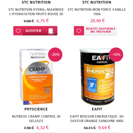
STC NUTRITION
STC NUTRITION
STC NUTRITION HYDRA+ MAXIMISE
STC NUTRITION IRON FORCE VANILLE
L'HYDRATATION FRUITS ROUGE 20
750G
PASTILLES
6,75 €
29,90 €
9,00 €
BIENTÔT DISPONIBLE
Ajouter à ma liste d’envie
AJOUTER
Ajouter à ma liste d’envie
ME PRÉVENIR
-20%
-10%
PHYSCIENCE
EAFIT
NUTREOV CRAMP CONTROL 30
EAFIT BOISSON ENERGETIQUE -3H
GELULES
SAVEUR ORANGE SANGUINE 500G
6,32 €
9,64 €
7,90 €
10,71 €