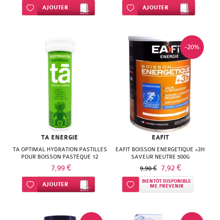
Ajouter à ma liste d’envie
AJOUTER
Ajouter à ma liste d’envie
AJOUTER
-20%
TA ENERGIE
EAFIT
TA OPTIMAL HYDRATION PASTILLES
EAFIT BOISSON ENERGETIQUE +3H
POUR BOISSON PASTÈQUE 12
SAVEUR NEUTRE 500G
PASTILLES
7,99 €
7,92 €
9,90 €
BIENTÔT DISPONIBLE
Ajouter à ma liste d’envie
AJOUTER
Ajouter à ma liste d’envie
ME PRÉVENIR