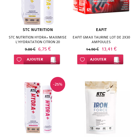
STC NUTRITION
EAFIT
STC NUTRITION HYDRA+ MAXIMISE
EAFIT GMAX TAURINE LOT DE 2X30
L'HYDRATATION CITRON 20
AMPOULES
PASTILLES
6,75 €
13,41 €
9,00 €
14,90 €
Ajouter à ma liste d’envie
AJOUTER
Ajouter à ma liste d’envie
AJOUTER
-25%