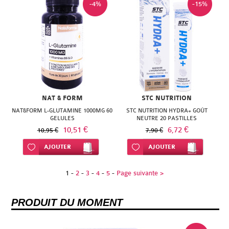
-4%
-15%
NAT & FORM
STC NUTRITION
NAT&FORM L-GLUTAMINE 1000MG 60
STC NUTRITION HYDRA+ GOÛT
GELULES
NEUTRE 20 PASTILLES
10,51 €
6,72 €
10,95 €
7,90 €
Ajouter à ma liste d’envie
AJOUTER
Ajouter à ma liste d’envie
AJOUTER
1
-
2
-
3
-
4
-
5
-
Page suivante >
PRODUIT DU MOMENT